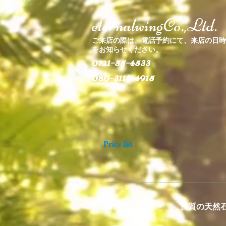
eternalwingCo.,Ltd.
ご来店の際は、電話予約にて、来店の日時
をお知らせください。
0721-55-4533
​080-3113-4915
Price list
良質の天然