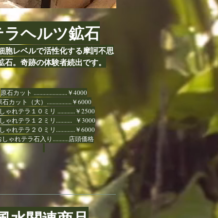
テラヘルツ鉱石
細胞レベルで活性化する摩訶不思
鉱石。奇跡の体験者続出です。
原石カット .......................￥4000
石カット（大）.................￥6000
ゃれテラ１０ミリ ............￥2500
しゃれテラ１２ミリ........... ￥3000
ゃれテラ２０ミリ.............￥6000
しゃれテラ石入り...........店頭価格