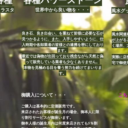
クラスタ
世界中から良い物を・・・
風水グ
。
良き石、良き出会い、を重ねて皆様に必要な石が
風水関連
見つかるように、また、入手しやすいように、仕
が上がる
入時期や各卸業者の皆様との連携を密にしており
く場所、
ます。
最近では偽物が出回っており残念ながら天然と偽
実際に店
って販売している業者も少なくありません。
宅で御使
本物を見極める目を養う努力を続けてまいりま
す。
御購入について・・・
こち
ご購入は基本的に定価販売です。
来店されたお客様が誕生月の場合、御本人に限
り割引サービスが御座います。
御本人様の誕生月内は何度来店されても5％割