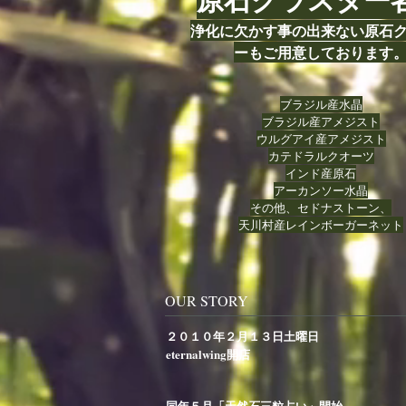
浄化に欠かす事の出来ない原石
ーもご用意しております
ブラジル産水晶
ブラジル産アメジスト
ウルグアイ産アメジスト
カテドラルクオーツ
インド産原石
アーカンソー水晶
その他、セドナストーン、
天川村産レインボーガーネット
OUR STORY
​２０１０年２月１３日土曜日
eternalwing開店
同年５月「天然石三粒占い」開始。