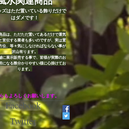
風水関連商品
ッズはただ置いている飾りだけで
はダメです！
商品は、ただただ置いてあるだけで運気
と宣伝する業者も多いのですが、実は置
方位、等々気にしなければならない事が
沢山有ります。
舗に展示販売する事で、皆様が実際のお
用になる際分かりやすい様に心掛けてお
ります。
らもよろしくお願いします。
Facebook
Twitter