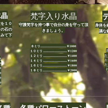
水晶
梵字入り水晶
粒を１０
守護梵字を持つ事で自分の身を守って頂
身体を
ての石の
きましょう。
議な
てみて下
８ミリ....................................￥1000
原
１０ミリ .................................￥1200
おし
１２ミリ .................................￥1400
0
お
１４ミリ .................................￥1600
50
おし
１６ミリ..................................￥1800
50
お
１８ミリ..................................￥2000
00
00
50
各種
各種パワーストーン