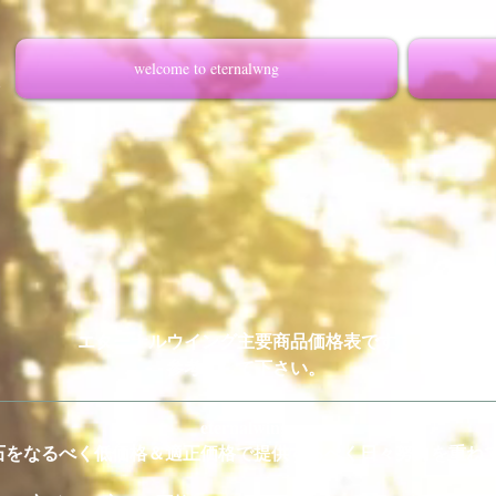
welcome to eternalwng
エターナルウイング主要商品価格表です。
参考にして下さい。
eternalwing
石をなるべく低価格＆適正価格で提供するべく日々努力を重ね