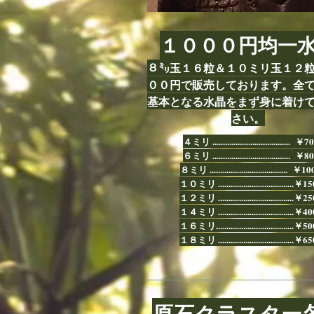
１０００円均一
８㍉玉１６粒＆１０ミリ玉１２
００円で販売しております。全
基本となる水晶をまず身に着け
さい。
４ミリ ..................................... ￥70
６ミリ ..................................... ￥80
８ミリ ..................................... ￥10
１０ミリ ....................................￥1
１２ミリ ....................................￥2
１４ミリ ....................................￥4
１６ミリ.....................................￥5
１８ミリ ....................................￥6
原石クラスター