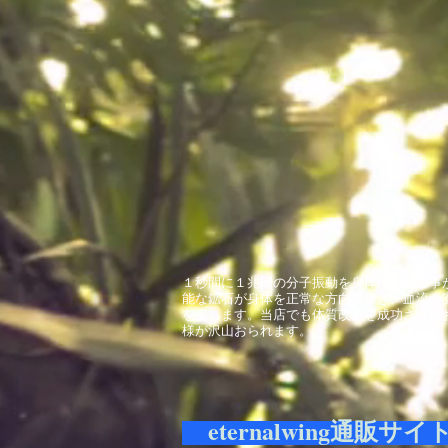
１秒間に１兆回の分子振動を身体に与える事
能な鉱石が身体を正常な方向に導き、血流の
を促します。当店でも体質改善を成功させた
様が沢山おられます。
eternalwing通販サイ