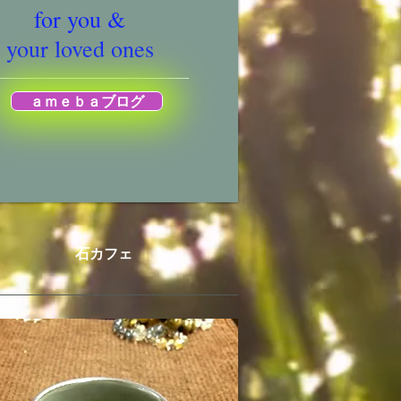
for you &
your loved ones
ａｍｅｂａブログ
石カフェ