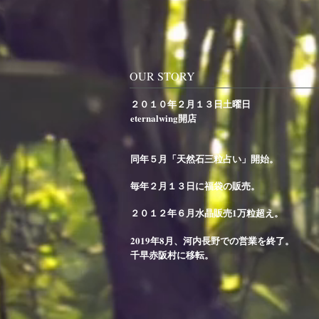
OUR STORY
​２０１０年２月１３日土曜日
eternalwing開店
同年５月「天然石三粒占い」開始。
毎年２月１３日に福袋の販売。
２０１２年６月水晶販売1万粒超え。
2019年8月、河内長野での営業を終了。
千早赤阪村に移転。