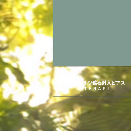
テラヘルツ鉱石封入ピアス
ＴＥＲＡＰＩ