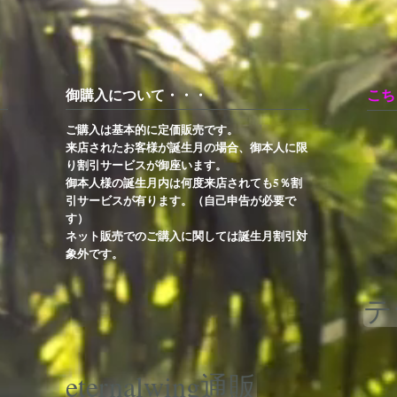
御購入について・・・
こち
ご購入は基本的に定価販売です。
来店されたお客様が誕生月の場合、御本人に限
り割引サービスが御座います。
御本人様の誕生月内は何度来店されても5％割
引サービスが有ります。（自己申告が必要で
す）
ネット販売でのご購入に関しては誕生月割引対
象外です。
テ
eternalwing通販