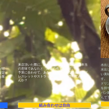
来店頂いた際に、あなたが「気になる石」は本当
水出
の意味であなたと「縁」の有る石です。
が可
水出
予算に合わせて、あなたの為に、あなただけのブ
安定
い美
レスレットやストラップ、ピアスを作ってみませ
お客
す。
んか？
ドリ
を持
パン
んで
ト
組み合わせは自由