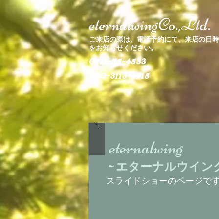
eternalwingCo.,Ltd.
ご来店の際は、電話予約にて、来店の日時
をお知らせください。
0721-55-4533
​080-3113-4915
eternalwing
~エターナルウイン
スライドショーのページで