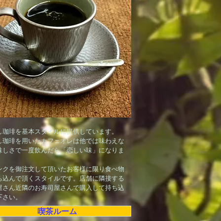
し珈琲を基本スタイルに提供しています。
し珈琲を用いたカフェオレは他では味わえな
味しさで一度飲んだら「恋しい味」になりま
ンクを御注文して頂いたお客様に限り食べ物
ち込んで頂くスタイルです。店舗に隣接する
屋さん近隣のお寿司屋さんで購入して持ち込
下さい。
喫茶ルーム