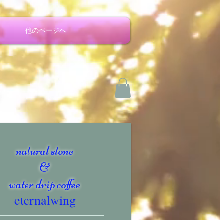
他のページへ
natural stone
&
water drip coffee
eternalwing​