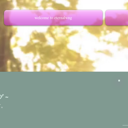
welcome to eternalwng
グ~
す。